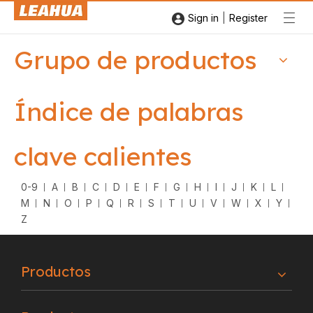
|
Sign in
Register
Grupo de productos
Índice de palabras
clave calientes
0-9
A
B
C
D
E
F
G
H
I
J
K
L
M
N
O
P
Q
R
S
T
U
V
W
X
Y
Z
Productos