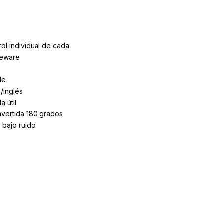
ol individual de cada
feware
le
/inglés
 útil
invertida 180 grados
 bajo ruido