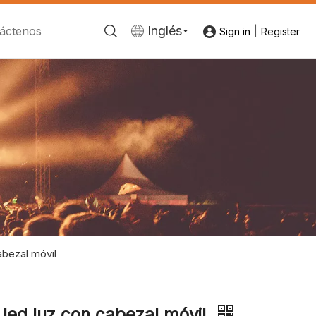
Inglés
áctenos
|
Sign in
Register
bezal móvil
ed luz con cabezal móvil