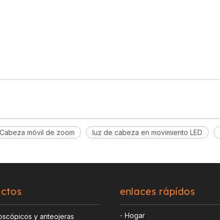
Cabeza móvil de zoom
luz de cabeza en movimiento LED
ctos
enlaces rápidos
Hogar
oscópicos y anteojeras