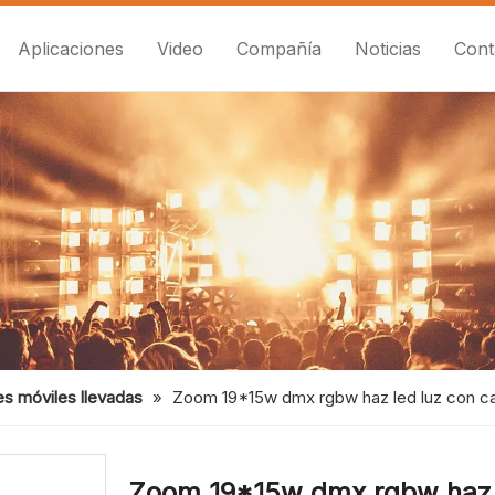
Aplicaciones
Video
Compañía
Noticias
Cont
es móviles llevadas
»
Zoom 19*15w dmx rgbw haz led luz con ca
Zoom 19*15w dmx rgbw haz l