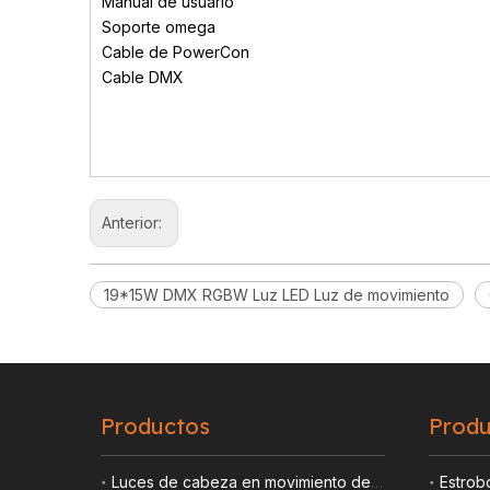
Manual de usuario
Soporte omega
Cable de PowerCon
Cable DMX
Anterior:
19*15W DMX RGBW Luz LED Luz de movimiento
Productos
Produ
Luces de cabeza en movimiento de lámpara
Estrob