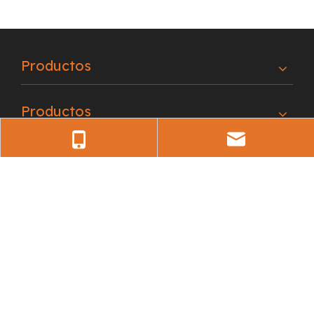
Productos
Productos
enlaces rápidos
Contáctenos
alemán
Teléfono: +86-18620527046
Correo electrónico:
lh88@lihualight.com
Sasa
+86-18620527046
lh88@lihualight.com
Teléfono: +86-18825139970