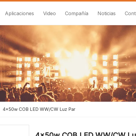
Aplicaciones
Video
Compañía
Noticias
Cont
»
4x50w COB LED WW/CW Luz Par
4x50w COB LED WW/CW Lu