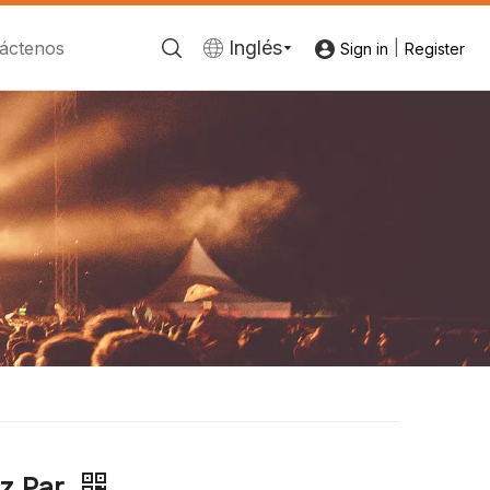
Inglés
áctenos
|
Sign in
Register
z Par