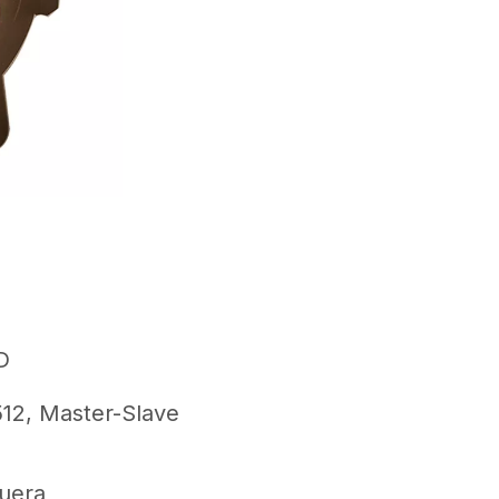
D
12, Master-Slave
fuera