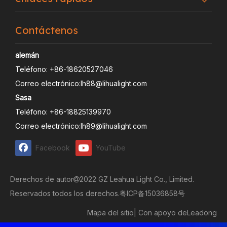
Contáctenos
alemán
Teléfono: +86-18620527046
Correo electrónico:
lh88@lihualight.com
Sasa
Teléfono: +86-18825139970
Correo electrónico:
lh89@lihualight.com
Facebook
YouTube
Derechos de autor
2022 GZ Leahua Light Co., Limited.

Reservados todos los derechos.
粤ICP备15036858号
Mapa del sitio
| Con apoyo de
Leadong